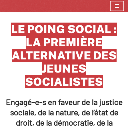
Aller
au
LE POING SOCIAL :
contenu
LA PREMIÈRE
ALTERNATIVE DES
JEUNES
SOCIALISTES
Engagé-e-s en faveur de la justice
sociale, de la nature, de l’état de
droit, de la démocratie, de la