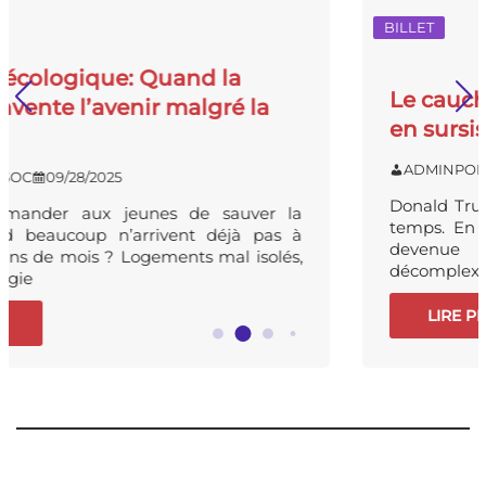
BILLET
gique: Quand la
Le cauchemar a
 l’avenir malgré la
en sursis ?
ADMINPOINGSOC
0
28/2025
Donald Trump est d
aux jeunes de sauver la
temps. En quelques
oup n’arrivent déjà pas à
devenue le labor
mois ? Logements mal isolés,
décomplexé. Nous
LIRE PLUS